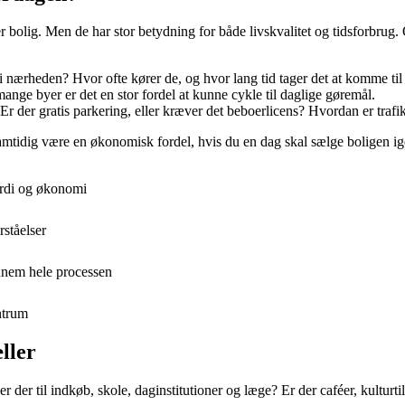
r bolig. Men de har stor betydning for både livskvalitet og tidsforbrug.
e i nærheden? Hvor ofte kører de, og hvor lang tid tager det at komme ti
mange byer er det en stor fordel at kunne cykle til daglige gøremål.
 Er der gratis parkering, eller kræver det beboerlicens? Hvordan er traf
samtidig være en økonomisk fordel, hvis du en dag skal sælge boligen ig
ærdi og økonomi
rståelser
nnem hele processen
ntrum
æller
er der til indkøb, skole, daginstitutioner og læge? Er der caféer, kulturt