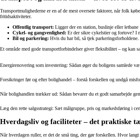
Transportmulighederne er en af de mest oversete faktorer, når folk købe
fritidsaktiviteter.
Offentlig transport:
Ligger der en station, buslinje eller letban
Cykel- og gangvenlighed:
Er der sikre cykelstier og fortove? I 
Bil og parkering:
Hvis du har bil, så tjek parkeringsforholdene.
Et område med gode transportforbindelser giver fleksibilitet – og kan 
Energirenovering som investering: Sådan øger du boligens samlede v
Forsikringer før og efter bolighandel – forstå forskellen og undgå misfo
Når bolighandlen trækker ud: Sådan bevarer du et godt samarbejde ge
Læg den rette salgsstrategi: Sæt målgruppe, pris og markedsføring i ce
Hverdagsliv og faciliteter – det praktiske t
Når hverdagen ruller, er det de små ting, der gør forskellen. Hvor langt 