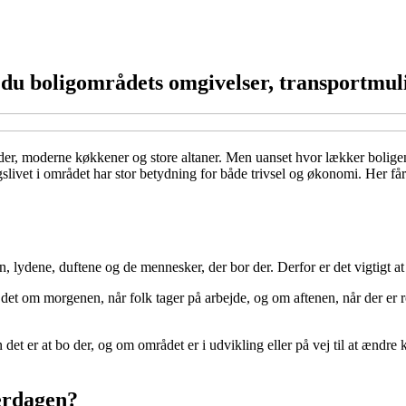
du boligområdets omgivelser, transportmul
billeder, moderne køkkener og store altaner. Men uanset hvor lækker bolig
ivet i området har stor betydning for både trivsel og økonomi. Her får 
lydene, duftene og de mennesker, der bor der. Derfor er det vigtigt at t
s det om morgenen, når folk tager på arbejde, og om aftenen, når der er
t er at bo der, og om området er i udvikling eller på vej til at ændre kar
verdagen?