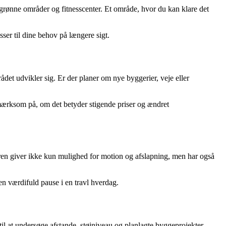
l grønne områder og fitnesscenter. Et område, hvor du kan klare det
ser til dine behov på længere sigt.
et udvikler sig. Er der planer om nye byggerier, veje eller
mærksom på, om det betyder stigende priser og ændret
turen giver ikke kun mulighed for motion og afslapning, men har også
en værdifuld pause i en travl hverdag.
il at undersøge afstande, støjniveau og planlagte byggeprojekter.