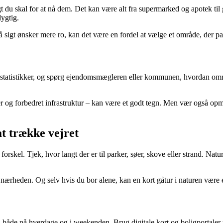
ngt du skal for at nå dem. Det kan være alt fra supermarked og apotek ti
dygtig.
 sigt ønsker mere ro, kan det være en fordel at vælge et område, der pas
sstatistikker, og spørg ejendomsmægleren eller kommunen, hvordan områd
r og forbedret infrastruktur – kan være et godt tegn. Men vær også op
at trække vejret
orskel. Tjek, hvor langt der er til parker, søer, skove eller strand. Na
 nærheden. Og selv hvis du bor alene, kan en kort gåtur i naturen være 
 både på hverdage og i weekenden. Brug digitale kort og boligportaler t