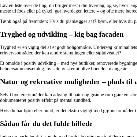
Lav en liste over de ting, du bruger mest i din hverdag, og se, hvor la
meste til fods eller på cykel, gør hverdagen lettere – og ofte mere bære
Tænk også på fremtiden: Hvis du planlægger at få børn, eller hvis du på
Tryghed og udvikling – kig bag facaden
Tryghed er en vigtig del af et godt boligområde. Undersøg kriminalitet
erhvervsområder, der kan ændre stemningen eller støjniveauet?
Et område i positiv udvikling – med nye butikker, renoverede bygninge
beboersammensætning, hvis du ønsker at blive boende i mange år.
Natur og rekreative muligheder – plads til 
Selv i bynære områder kan adgang til natur og grønne rum gøre en stor f
dokumenteret positiv effekt på mental sundhed.
Hvis du har børn eller hund, er det ekstra vigtigt med grønne områder i
Sådan får du det fulde billede
Inden du beslutter dig, kan du med fordel besøge området flere gange –