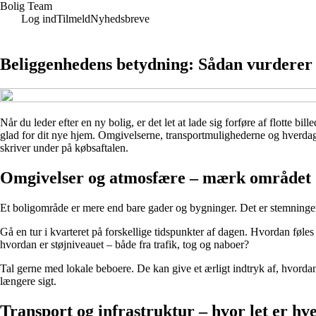
Bolig Team
Log ind
Tilmeld
Nyhedsbreve
Beliggenhedens betydning: Sådan vurderer 
Når du leder efter en ny bolig, er det let at lade sig forføre af flotte 
glad for dit nye hjem. Omgivelserne, transportmulighederne og hverdagsl
skriver under på købsaftalen.
Omgivelser og atmosfære – mærk området
Et boligområde er mere end bare gader og bygninger. Det er stemningen, 
Gå en tur i kvarteret på forskellige tidspunkter af dagen. Hvordan føle
hvordan er støjniveauet – både fra trafik, tog og naboer?
Tal gerne med lokale beboere. De kan give et ærligt indtryk af, hvordan de
længere sigt.
Transport og infrastruktur – hvor let er h